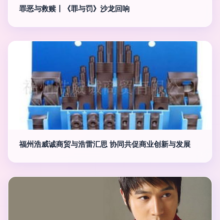
罪恶与救赎〡《罪与罚》沙龙回响
福州浩威诚商贸与浩雷汇思 协同共促商业创新与发展