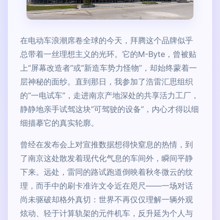
在电动车浪潮席卷全球的今天，拜腾这个品牌似乎
总带着一丝理想主义的光环。它的M-Byte，曾被贴
上“屏幕改造者”或“新造车势力怪物”，却始终蒙着一
层神秘的面纱。直到那日，我参加了浩雷汇思组织
的“一电试车”，走进南京产地深处的共享活力工厂，
静静地亲手试驾这块“可驾驶的设备”，内心才得以细
细描摹它的真实轮廓。
曾经在发布会上对宣推数据想得快窒息的热情，到
了南京这处散发着现代化气息的车间外，瞬间平静
下来。远处，雷同的路试跑道倒映着秋冬微云的纹
理，而手中的刷卡准许文令近在咫尺——一场对话
尚未驱破却格外真切：世界不再仅仅理解一辆外观
炫动、轻于计算轨架的元件机车，反升延为个人与