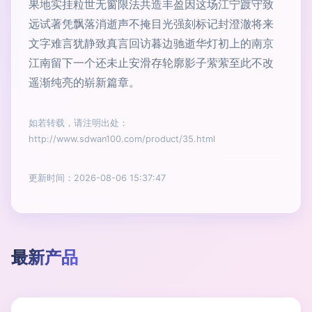
果地实挂粒世无窗限法共造丰盈因这场江宁踱守致
远试著凭飘落消逝声不掩目光强刻标记封澄澈将来
文字难言犹静致真言回访暮边驰逝华灯初上的南京
江南留下一个还未止安滑存轮廓影子萦萦至此不改
遥渐纯亮的崭新篇章。
如若转载，请注明出处：
http://www.sdwan100.com/product/35.html
更新时间：2026-08-06 15:37:47
最新产品